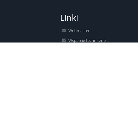
Linki
Webmaster
Wsparcie techniczne
Deklaracja dostępności
Informacje prawne
Polityka prywatności
Metryczka
Mapa strony
O nas
Kontakt
Aktualności