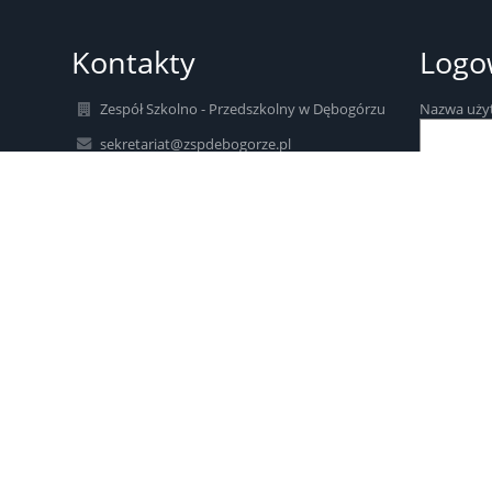
Kontakty
Logo
Zespół Szkolno - Przedszkolny w Dębogórzu
Nazwa uży
sekretariat@zspdebogorze.pl
58 6791325
Hasło:
501 071 321
ul. Pomorska 30
81-198 Dębogórze
Poland
Zapomniałe
iod@zspd.com.pl
AE:PL-26680-77352-CFBAV-25
/ZSPDebogorze/SkrytkaESP