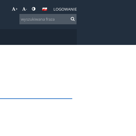
+
-
LOGOWANIE