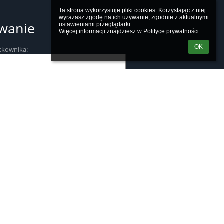
Ta strona wykorzystuje pliki cookies. Korzystając z niej 
wyrażasz zgodę na ich używanie, zgodnie z aktualnymi 
wanie
ustawieniami przeglądarki.

Więcej informacji znajdziesz w 
Polityce prywatności
.
OK
tkownika:
m loginu lub hasła