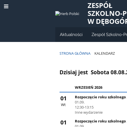
ZESPÓŁ
SZKOLNO-
W DĘBOGÓ
Aktualności
Zespół Szkolno-P
STRONA GŁÓWNA
KALENDARZ
Kalendarz
Dzisiaj jest
Sobota 08.08
WRZESIEŃ 2026
01
Rozpoczęcie roku szkolnego 2
01.09.
Wt
12:30-13:15
Inne wydarzenie
01
Rozpoczęcie roku szkolnego 2
01.09.